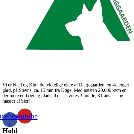
Vi er Neel og Kim, de lykkelige ejere af Bjerggaarden, en 4-længet
gård, på Stevns, ca. 15 min fra Køge. Med næsten 20.000 kvm er
der mere end rigelig plads til os — vores 3 hunde, 8 høns — og
masser af bier!
acebook-
Youtube
f
Hold