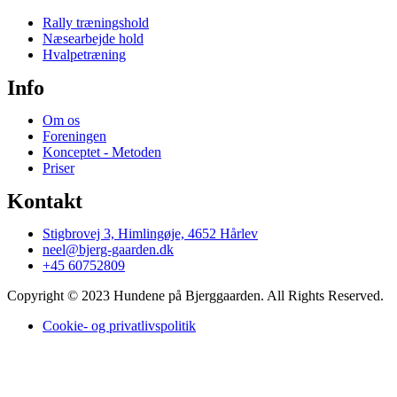
Rally træningshold
Næsearbejde hold
Hvalpetræning
Info
Om os
Foreningen
Konceptet - Metoden
Priser
Kontakt
Stigbrovej 3, Himlingøje, 4652 Hårlev
neel@bjerg-gaarden.dk
+45 60752809
Copyright © 2023 Hundene på Bjerggaarden. All Rights Reserved.
Cookie- og privatlivspolitik