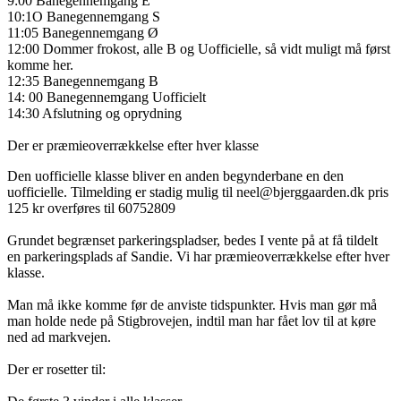
9:00 Banegennemgang E
10:1O Banegennemgang S
11:05 Banegennemgang Ø
12:00 Dommer frokost, alle B og Uofficielle, så vidt muligt må først
komme her.
12:35 Banegennemgang B
14: 00 Banegennemgang Uofficielt
14:30 Afslutning og oprydning
Der er præmieoverrækkelse efter hver klasse
Den uofficielle klasse bliver en anden begynderbane en den
uofficielle. Tilmelding er stadig mulig til neel@bjerggaarden.dk pris
125 kr overføres til 60752809
Grundet begrænset parkeringspladser, bedes I vente på at få tildelt
en parkeringsplads af Sandie. Vi har præmieoverrækkelse efter hver
klasse.
Man må ikke komme før de anviste tidspunkter. Hvis man gør må
man holde nede på Stigbrovejen, indtil man har fået lov til at køre
ned ad markvejen.
Der er rosetter til: