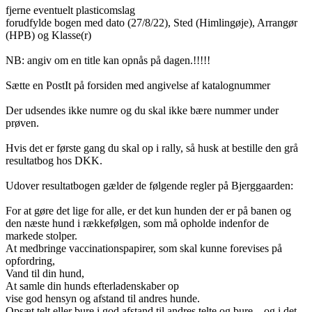
fjerne eventuelt plasticomslag
forudfylde bogen med dato (27/8/22), Sted (Himlingøje), Arrangør
(HPB) og Klasse(r)
NB: angiv om en title kan opnås på dagen.!!!!!
Sætte en PostIt på forsiden med angivelse af katalognummer
Der udsendes ikke numre og du skal ikke bære nummer under
prøven.
Hvis det er første gang du skal op i rally, så husk at bestille den grå
resultatbog hos DKK.
Udover resultatbogen gælder de følgende regler på Bjerggaarden:
For at gøre det lige for alle, er det kun hunden der er på banen og
den næste hund i rækkefølgen, som må opholde indenfor de
markede stolper.
At medbringe vaccinationspapirer, som skal kunne forevises på
opfordring,
Vand til din hund,
At samle din hunds efterladenskaber op
vise god hensyn og afstand til andres hunde.
Opsæt telt eller bure i god afstand til andres telte og bure – og i det