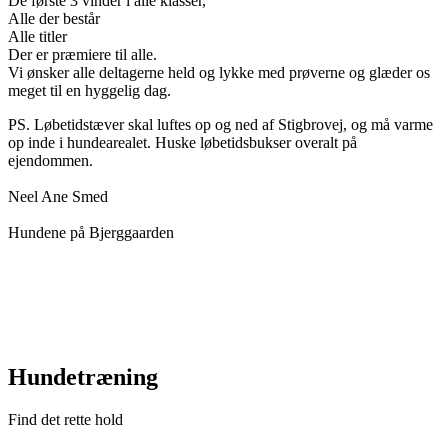
De første 3 vinder i alle klasser,
Alle der består
Alle titler
Der er præmiere til alle.
Vi ønsker alle deltagerne held og lykke med prøverne og glæder os
meget til en hyggelig dag.
PS. Løbetidstæver skal luftes op og ned af Stigbrovej, og må varme
op inde i hundearealet. Huske løbetidsbukser overalt på
ejendommen.
Neel Ane Smed
Hundene på Bjerggaarden
Hundetræning
Find det rette hold