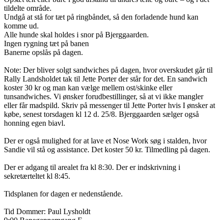
tildelte område.
Undgå at stå for tæt på ringbåndet, så den forladende hund kan
komme ud.
Alle hunde skal holdes i snor på Bjerggaarden.
Ingen rygning tæt på banen
Banerne opslås på dagen.
Note: Der bliver solgt sandwiches på dagen, hvor overskudet går til
Rally Landsholdet tak til Jette Porter der står for det. En sandwich
koster 30 kr og man kan vælge mellem ost/skinke eller
tunsandwiches. Vi ønsker forudbestillinger, så at vi ikke mangler
eller får madspild. Skriv på messenger til Jette Porter hvis I ønsker at
købe, senest torsdagen kl 12 d. 25/8. Bjerggaarden sælger også
honning egen biavl.
Der er også mulighed for at lave et Nose Work søg i stalden, hvor
Sandie vil stå og assistance. Det koster 50 kr. Tilmedling på dagen.
Der er adgang til arealet fra kl 8:30. Der er indskrivning i
sekretærteltet kl 8:45.
Tidsplanen for dagen er nedenstående.
Tid Dommer: Paul Lysholdt