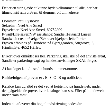
Det er en stor glæde at kunne byde velkommen til alle, der har
tilmeldt sig rallyprøven, til dommer og til hjælpere.
Dommer: Paul Lysholdt
Sekretær: Neel Ane Smed
Prøveleder: Neel Ane Smed, 60752809
P-vagt/Life-saver/NW assistance: Sandie Højgaard Larsen
Sandwich creator/sælger/Sekretær hjælper: Jette Porter
Prøven afholdes på Hundene på Bjerggaarden, Stigbrovej 3,
Himlingøje, 4652 Hårlev.
Et kort over området ses her. Parkering skal ske på det anviste areal,
Sandie er parkeringsvagt og hendes anvisninger SKAL følges.
Af kataloget kan du se din hunds nummer/numre.
Rækkefølgen af prøven er : E, S, Ø, B og uofficielle
Katalog kan du altid se det ved at logge ind på hundeweb, under
den pågældende prøve, hvor kataloget kan ses. Eller på hundeweb,
under ‘min mail’.
Inden du afleverer din bog til indskrivning bedes du: