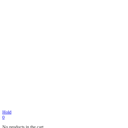
Hold
0
No products in the cart.