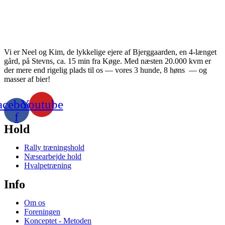
Vi er Neel og Kim, de lykkelige ejere af Bjerggaarden, en 4-længet
gård, på Stevns, ca. 15 min fra Køge. Med næsten 20.000 kvm er
der mere end rigelig plads til os — vores 3 hunde, 8 høns — og
masser af bier!
acebook-
Youtube
f
Hold
Rally træningshold
Næsearbejde hold
Hvalpetræning
Info
Om os
Foreningen
Konceptet - Metoden